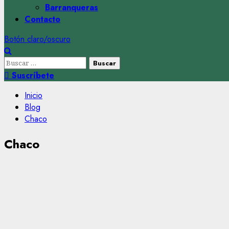
Barranqueras
Contacto
Botón claro/oscuro
Buscar:
Suscríbete
Inicio
Blog
Chaco
Chaco