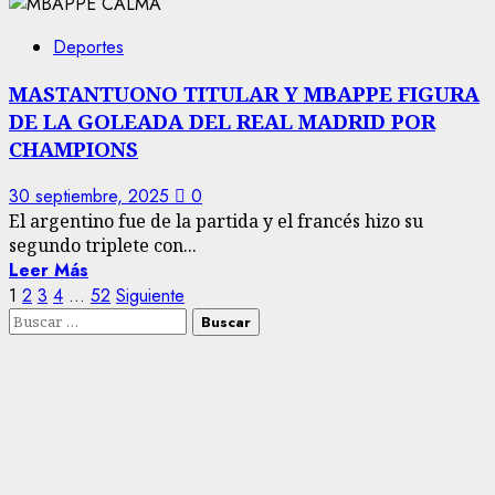
Deportes
MASTANTUONO TITULAR Y MBAPPE FIGURA
DE LA GOLEADA DEL REAL MADRID POR
CHAMPIONS
30 septiembre, 2025
0
El argentino fue de la partida y el francés hizo su
segundo triplete con...
Leer Más
Paginación
1
2
3
4
…
52
Siguiente
Buscar:
de
entradas