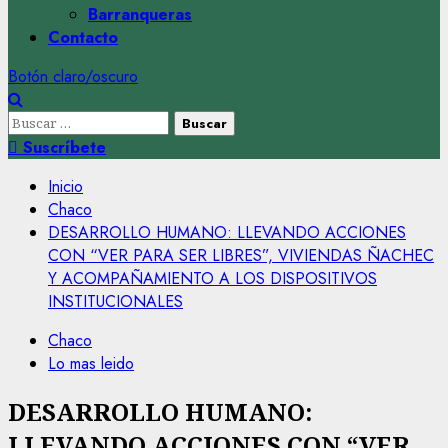
Barranqueras
Contacto
Botón claro/oscuro
Buscar:
Suscríbete
Inicio
Chaco
DESARROLLO HUMANO: LLEVANDO ACCIONES
CON “VER PARA SER LIBRES”, VIVIENDAS ÑACHEC
Y ACOMPAÑAMIENTO A LOS DISPOSITIVOS
INSTITUCIONALES
Chaco
Lo mas leido
DESARROLLO HUMANO:
LLEVANDO ACCIONES CON “VER