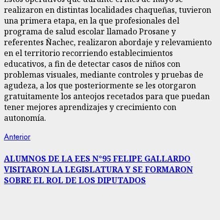
realizaron en distintas localidades chaqueñas, tuvieron
una primera etapa, en la que profesionales del
programa de salud escolar llamado Prosane y
referentes Ñachec, realizaron abordaje y relevamiento
en el territorio recorriendo establecimientos
educativos, a fin de detectar casos de niños con
problemas visuales, mediante controles y pruebas de
agudeza, a los que posteriormente se les otorgaron
gratuitamente los anteojos recetados para que puedan
tener mejores aprendizajes y crecimiento con
autonomía.
Navegación
Entrada
Anterior
anterior:
de
ALUMNOS DE LA EES N°95 FELIPE GALLARDO
VISITARON LA LEGISLATURA Y SE FORMARON
entradas
SOBRE EL ROL DE LOS DIPUTADOS