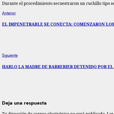
Durante el procedimiento secuestraron un cuchillo tipo ser
Navegación
Entrada
Anterior
anterior:
de
EL IMPENETRABLE SE CONECTA: COMENZARON LOS
entradas
Siguiente
Siguiente
entrada:
HABLO LA MADRE DE BARRERIER DETENIDO POR EL
Deja una respuesta
Tu dirección de correo electrónico no será publicada.
Los