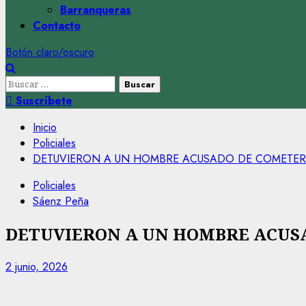
Barranqueras
Contacto
Botón claro/oscuro
Buscar:
Suscríbete
Inicio
Policiales
DETUVIERON A UN HOMBRE ACUSADO DE COMETE
Policiales
Sáenz Peña
DETUVIERON A UN HOMBRE ACUS
2 junio, 2026