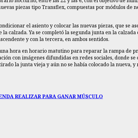
ario nocturno, entre las 22 y las 6, con el objetivo de min
 nuevas piezas tipo Transflex, compuestas por módulos de n
condicionar el asiento y colocar las nuevas piezas, que se 
e la calzada. Ya se completó la segunda junta en la calzada
scendente y con la tercera, en ambos sentidos.
 una hora en horario matutino para reparar la rampa de pr
ción con imágenes difundidas en redes sociales, donde se 
rado la junta vieja y aún no se había colocado la nueva, y
IENDA REALIZAR PARA GANAR MÚSCULO