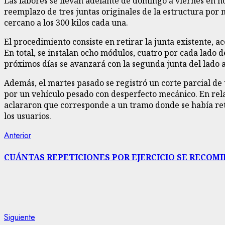
Las labores se llevan adelante de domingo a viernes en hor
reemplazo de tres juntas originales de la estructura por
cercano a los 300 kilos cada una.
El procedimiento consiste en retirar la junta existente, a
En total, se instalan ocho módulos, cuatro por cada lado d
próximos días se avanzará con la segunda junta del lado a
Además, el martes pasado se registró un corte parcial de
por un vehículo pesado con desperfecto mecánico. En rela
aclararon que corresponde a un tramo donde se había reti
los usuarios.
Navegación
Entrada
Anterior
anterior:
de
CUÁNTAS REPETICIONES POR EJERCICIO SE RECOM
entradas
Siguiente
Siguiente