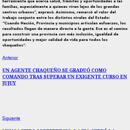
herramienta que acerca salud, trámites y oportunidades a las
familias, especialmente a quienes viven lejos de los grandes
centros urbanos”, expresó. Asimismo, remarcó el valor del
trabajo conjunto entre los distintos niveles del Estado:
“Cuando Nación, Provincia y municipios articulan esfuerzos, los
resultados llegan de manera directa a la gente. Ese es el camino
para construir una provincia con más inclusión, igualdad de
oportunidades y mejor calidad de vida para todos los
chaqueños”.
Navegación
Entrada
Anterior
anterior:
de
UN AGENTE CHAQUEÑO SE GRADUÓ COMO
COMANDO TRAS SUPERAR UN EXIGENTE CURSO EN
entradas
JUJUY
Siguiente
Siguiente
entrada: